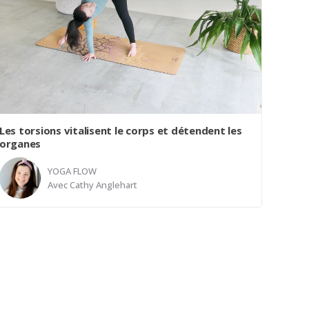
vertébrale et la fluidité du mouvement. Un doux
moment à vous accorder dans votre journée.
chaque journée est un nouveau départ, une
merveilleuse occasion de se réimaginer.
Les torsions vitalisent le corps et détendent les
organes
YOGA FLOW
Avec
Cathy Anglehart
Une classe de yoga flow qui viendra vitaliser toute
votre colonne vertébrale par des torsions douces
et créatives. De plus, les torsions ont un immense
bienfait sur nos organes internes et un bel impact
sur notre système digestif.