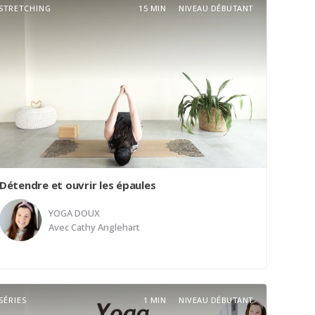
STRETCHING
15 MIN
NIVEAU DÉBUTANT
Détendre et ouvrir les épaules
YOGA DOUX
Avec
Cathy Anglehart
Une classe de yoga doux qui aura un effet de
légèreté au niveau des épaules. La souplesse, la
SÉRIES
1 MIN
NIVEAU DÉBUTANT