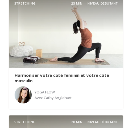
STRETCHING
25 MIN
NIVEAU DÉBUTANT
Harmoniser votre coté féminin et votre côté
masculin
YOGA FLOW
Avec
Cathy Anglehart
Connaissez-vous la signification du mot "Hatha"?
STRETCHING
20 MIN
NIVEAU DÉBUTANT
Cathy vous donne cette définition qui est tellement