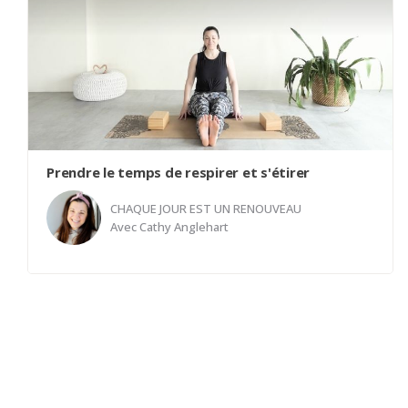
hanches.
Prendre le temps de respirer et s'étirer
CHAQUE JOUR EST UN RENOUVEAU
Avec
Cathy Anglehart
Une douce pratique qui demande de prendre le
temps de respirer qui est signe de renouveau à
chaque fois que vous inspirez et que vous expirez.
Vous progresserez en étirant le corps et de rimer
souffle et mouvement.