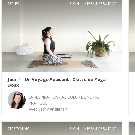
SÉRIES
18 MIN
NIVEAU DÉBUTANT
Jour 4 - Un Voyage Apaisant : Classe de Yoga
Doux
LA RESPIRATION - AU COEUR DE NOTRE
PRATIQUE
Avec
Cathy Anglehart
STRETCHING
15 MIN
NIVEAU DÉBUTANT
Plongez dans l'expérience d'une classe de yoga