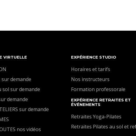
entre ces deux énergies qui nous habitent tous. Un
yoga flow qui nous harmonise.
E VIRTUELLE
EXPÉRIENCE STUDIO
ION
Horaires et tarifs
 sur demande
Nos instructeurs
u sol sur demande
Formation professorale
sur demande
EXPÉRIENCE RETRAITES ET
ÉVÉNEMENTS
ATELIERS sur demande
Retraites Yoga-Pilates
MES
Retraites Pilates au sol et r
TOUTES nos vidéos