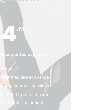
34
/MOIS
 documentés et prêts à
Reformer
 intermédiaire et avancé
éparés pour vos sessions
es et PDF prêt à imprimer
hat du forfait annuel ​