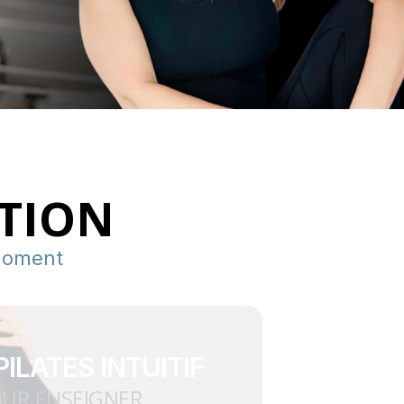
PTION
moment
PILATES INTUITIF
OUR ENSEIGNER