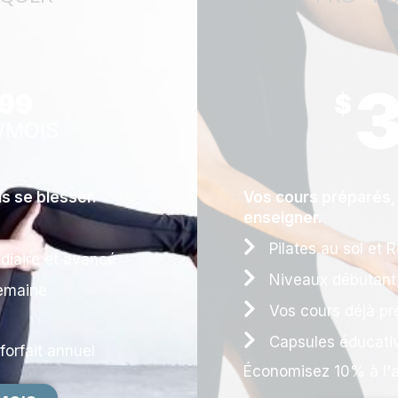
99
$
/MOIS
ns se blesser.
Vos cours préparés,
enseigner.
Pilates au sol et 
diaire et avancé
Niveaux débutant,
emaine
Vos cours déjà pr
Capsules éducativ
rfait annuel ​
Économisez 10% à l'ac