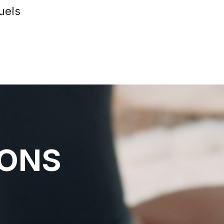
uels
IONS