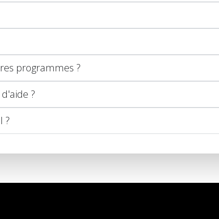
utres programmes ?
 d'aide ?
l ?