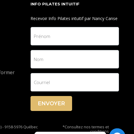
INFO PILATES INTUITIF
Recevoir Info Pilates intuitif par Nancy Canse
eformer
ENVOYER
e) - 9158-5976 Québec
*Consultez nos termes et
conditions