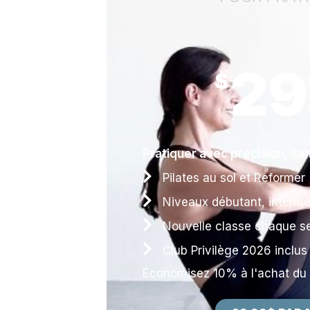
29
$
Pratiquer avec précision, sa
Pilates au sol et Reformer
Niveaux débutant, intermé
Nouvelle classe chaque s
Club Privilège 2026 inclus
Économisez 10% à l'achat du fo