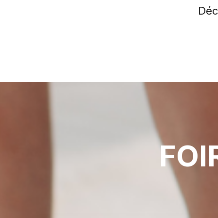
Déc
FOI