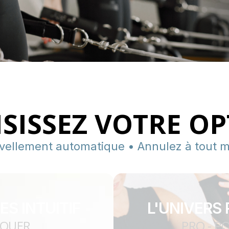
SISSEZ VOTRE O
vellement automatique • Annulez à tout 
ES INTUITIF
L'UNIVERS 
IQUER
PRO - P