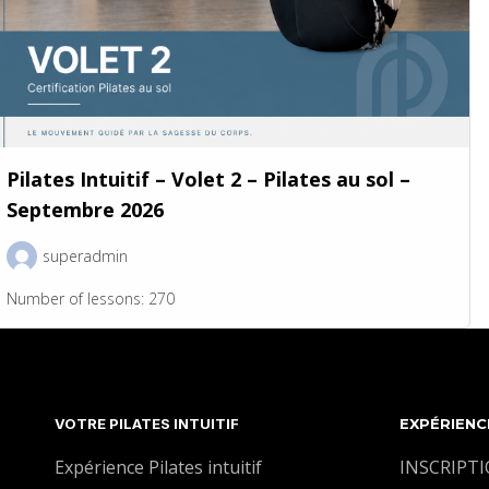
Pilates Intuitif – Volet 2 – Pilates au sol –
Septembre 2026
superadmin
Number of lessons:
270
VOTRE PILATES INTUITIF
EXPÉRIENC
Expérience Pilates intuitif
INSCRIPT