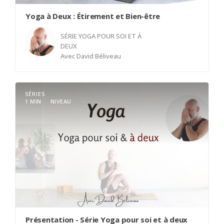
Yoga à Deux : Étirement et Bien-être
SÉRIE YOGA POUR SOI ET À
DEUX
Avec
David Béliveau
Venez partager un moment de détente et de
SÉRIES
1 MIN
NIVEAU
complicité avec cette classe de yoga accessible à
tous. À travers des étirements à deux, découvrez
une manière douce et bienfaisante de pratiquer
ensemble, de renforcer votre connexion et de
libérer les tensions. Une belle occasion de
prendre soin de soi tout en partageant un
moment privilégié avec l’autre.
Présentation - Série Yoga pour soi et à deux