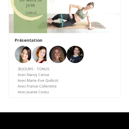
Présentation
30 JOURS - TONUS
Avec
Nancy Canse
Avec
Marie-Eve Quilicot
Avec
France Collerette
Avec
Joanie Coutu
Connaissez-vous vraiment la différence entre
tonus et force musculaire ? La force musculaire
s'acquiert grâce à un entraînement rigoureux et