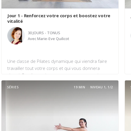
Jour 1 - Renforcez votre corps et boostez votre
vitalité
30 JOURS - TONUS
Avec
Marie-Eve Quilicot
Une classe de Pilates dynamique qui viendra faire
travailler tout votre corps et qui vous donnera
chaud. Excellente classe pour mettre en pratique
vos acquis de mobilité et de force. Vous serez
SÉRIES
19 MIN
NIVEAU 1, 1/2
dynamisé.