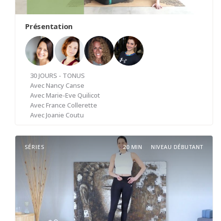
Présentation
30 JOURS - TONUS
Avec
Nancy Canse
Avec
Marie-Eve Quilicot
Avec
France Collerette
Avec
Joanie Coutu
SÉRIES
20 MIN
NIVEAU DÉBUTANT
Connaissez-vous vraiment la différence entre tonus
et force musculaire ? La force musculaire s'acquiert
grâce à un entraînement rigoureux et constant et
sollicite les muscles les plus volumineux de votre
corps. Le tonus musculaire, quant à lui, sollicite les
muscles profonds (muscles stabilisateurs) qui