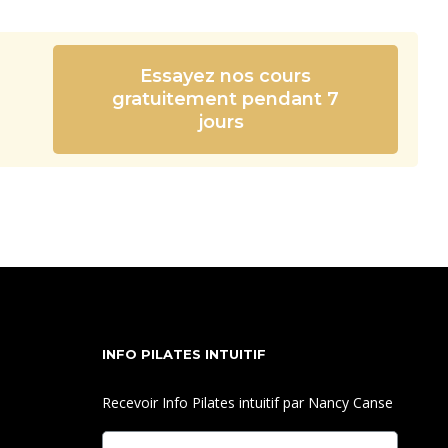
Essayez nos cours
gratuitement pendant 7
jours
INFO PILATES INTUITIF
Recevoir Info Pilates intuitif par Nancy Canse