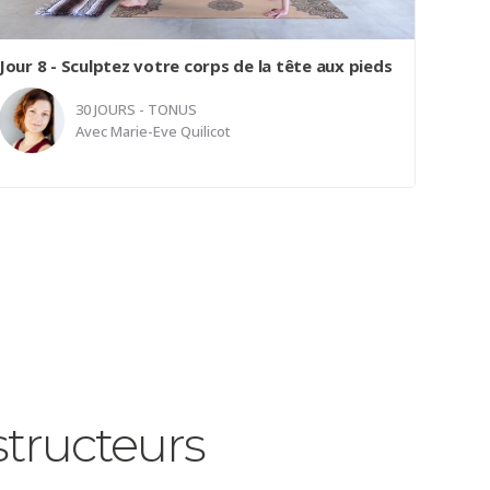
stabilité et une mobilité optimales. Rejoignez-nous
pour une expérience unique alliant technique,
conscience corporelle et résultats durables....
Jour 8 - Sculptez votre corps de la tête aux pieds
30 JOURS - TONUS
Avec
Marie-Eve Quilicot
Une classe de Pilates où Marie-Eve met une
emphase sur la stabilité de votre bassin au neutre
et imprimé à travers vos mouvements. Elle s'inspire
du travail sur les appareils Pilates et utilise une
couverture pour reproduire l'effet de résistance
desdits appareils PIlates. Une pratique qui viendra
solliciter tout les muscles de votre corps.
structeurs