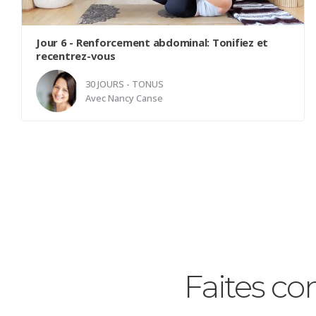
Jour 6 - Renforcement abdominal: Tonifiez et
recentrez-vous
30 JOURS - TONUS
Avec
Nancy Canse
Bonjour et bienvenue à cette séance dédiée au
renforcement des muscles abdominaux!
Dans
cette vidéo, nous allons travailler ensemble pour
sculpter et tonifier notre sangle abdominale tout en
nous recentrant sur nous-mêmes. Chaque exercice
est conçu pour être efficace et respectueux de vos
limites personnelles, afin de garantir une pratique
sécurisée et agréable. Prenez le temps d'écouter
Faites co
votre corps, ajustez les mouvements selon vos
capacités, et profitez de ce moment pour vous