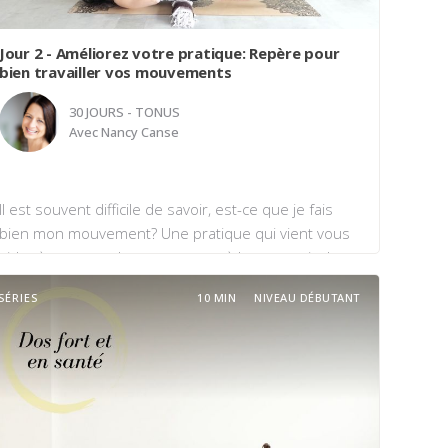
Jour 2 - Améliorez votre pratique: Repère pour
bien travailler vos mouvements
30 JOURS - TONUS
Avec
Nancy Canse
Il est souvent difficile de savoir, est-ce que je fais
bien mon mouvement? Une pratique qui vient vous
aider à comprendre votre corps, à le ressentir dans
sa posture du moment etc. Principalement vous
SÉRIES
10 MIN
NIVEAU DÉBUTANT
guidez dans cette pratique à reconnaitre vos points
de repère de stabilité pour vous sécuriser dans vos
pratiques actives et que vous ressentiez une
progression d'une pratique à l'autre. Bonne
pratique et faites-vous confiance.