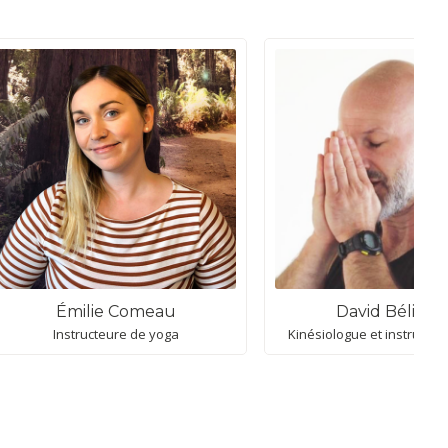
Émilie Comeau
David Bélivea
Instructeure de yoga
Kinésiologue et instructeu