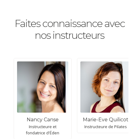
être se reconnecte et se régénère
profondément. Offrez-vous ce moment unique
Faites connaissance avec
pour simplement être, et laissez la magie opérer.
nos instructeurs
Nancy Canse
Marie-Eve Quilicot
Instructeure et
Instructeure de Pilates
fondatrice d'Éden