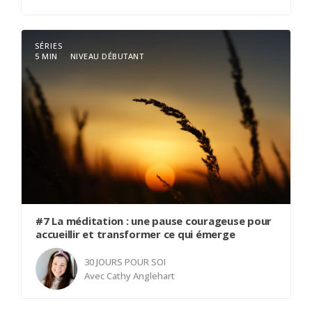
L'immobilité est une porte grande ouverte à la
SÉRIES
découverte du soi. L'immobilité n'est pas
5 MIN
NIVEAU DÉBUTANT
synonyme de platitude ou d'être dans une
attente mais plutôt un moment unique à
rencontrer ce qui est la en soi.
#7 La méditation : une pause courageuse pour
accueillir et transformer ce qui émerge
30 JOURS POUR SOI
Avec
Cathy Anglehart