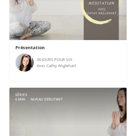
Présentation
30 JOURS POUR SOI
Avec
Cathy Anglehart
Cathy vous invite à découvrir un chemin parsemé
SÉRIES
de calme vers la découverte du soi.
6 MIN
NIVEAU DÉBUTANT