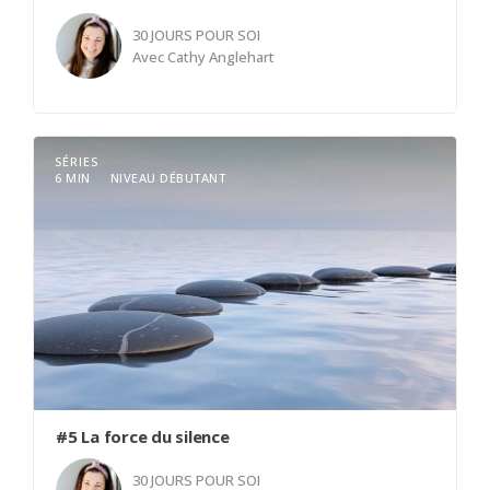
30 JOURS POUR SOI
Avec
Cathy Anglehart
Venir se déposer de son centre, venir s'enraciner
SÉRIES
à l'intérieur de soi. Par notre simple attention
6 MIN
NIVEAU DÉBUTANT
notre schéma respiratoire ce modifie et calme le
corps et l'esprit.
#5 La force du silence
30 JOURS POUR SOI