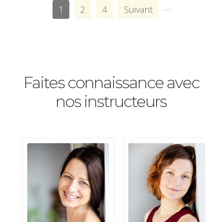
…
ancrage à nous inviter à rester dans son assise
1
2
4
Suivant
même lorsque l'inconfort se présente.
Faites connaissance avec
nos instructeurs