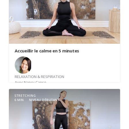
Accueillir le calme en 5 minutes
RELAXATION & RESPIRATION
Avec
Nancy Canse
STRETCHING
6 MIN
NIVEAU DÉBUTANT
Plongez dans un instant de calme et d'exploration
intérieure avec cette méditation guidée de 5
minutes. En vous invitant à accueillir pleinement le
moment présent, vous serez guidé(e) dans une