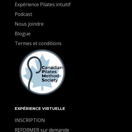
mes pensées. Je suis prêt à avancer avec une
Expérience Pilates intuitif
présence calme, éclairée, et pleine de gratitude.
Podcast
Aujourd'hui, je plante cette graine de sérénité en
moi, et je laisse fleurir la paix dans cette
Nous joindre
conscience nouvelle.
Blogue
Termes et conditions
EXPÉRIENCE VIRTUELLE
INSCRIPTION
REFORMER sur demande