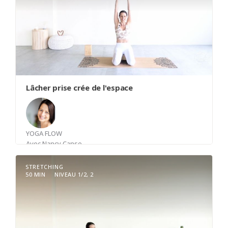
Lâcher prise crée de l'espace
YOGA FLOW
Avec
Nancy Canse
STRETCHING
50 MIN
NIVEAU 1/2, 2
Une classe de yoga sous l'intention de
l'impermanence, le lâcher prise. Le lâcher prise
crée de l'espace en soi et nous permet de mieux
respirer. Une pratique qui vient explorer des