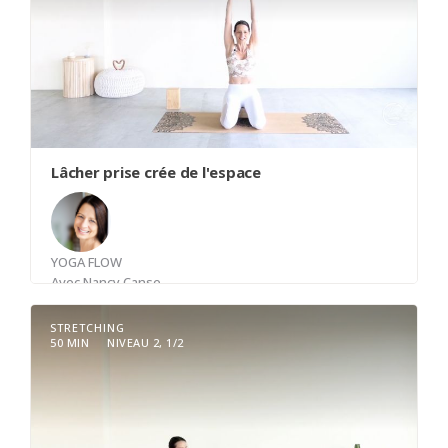
Lâcher prise crée de l'espace
YOGA FLOW
Avec
Nancy Canse
STRETCHING
50 MIN
NIVEAU 2, 1/2
Une classe de yoga sous l'intention de
l'impermanence, le lâcher prise. Le lâcher prise
crée de l'espace en soi et nous permet de mieux
respirer. Une pratique qui vient explorer des