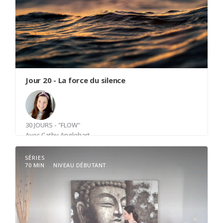
toute la place qui lui revient. Elle peut être
réalisée en position assise, couchée, debout ou
même en marchant.
Jour 20 - La force du silence
30 JOURS - "FLOW"
Avec
Cathy Anglehart
SÉRIES
70 MIN
NIVEAU DÉBUTANT
Reconnaitre le silence entre les sons autour de
soi. Ce silence autour de soi est un point
d'ancrage au moment présent et une invitation à
découvrir le silence en soi.