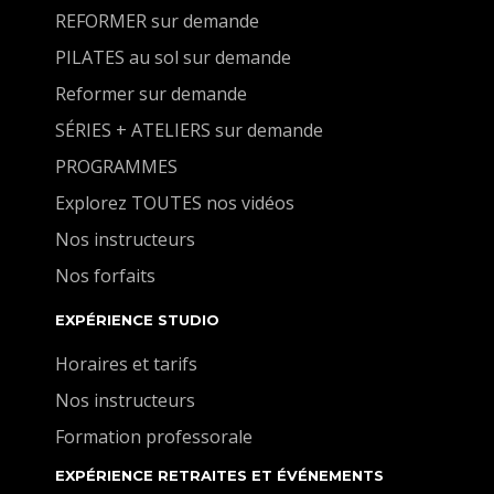
(muscles, ligaments, tendons…..). Il est important
REFORMER sur demande
de ne pas confondre souplesse et flexibilité. La
PILATES au sol sur demande
flexibilité est liée à notre physiologie physique
mais la souplesse est accessible à tous les corps
Reformer sur demande
s’il a une bonne hygiène de vie.
SÉRIES + ATELIERS sur demande
PROGRAMMES
Explorez TOUTES nos vidéos
Nos instructeurs
Nos forfaits
EXPÉRIENCE STUDIO
Horaires et tarifs
Nos instructeurs
Formation professorale
EXPÉRIENCE RETRAITES ET ÉVÉNEMENTS