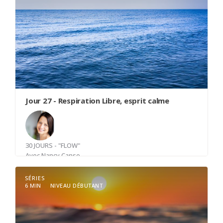
Jour 27 - Respiration Libre, esprit calme
30 JOURS - "FLOW"
Avec
Nancy Canse
SÉRIES
6 MIN
NIVEAU DÉBUTANT
Notre respiration est vitale, mais est-elle optimale
? Cette douce pratique vous invite à explorer
votre respiration et à lui permettre de prendre