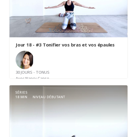
Jour 18 - #3 Tonifier vos bras et vos épaules
30 JOURS - TONUS
Avec
Nancy Canse
SÉRIES
18 MIN
NIVEAU DÉBUTANT
Aujourd'hui, nous allons commencer par des
exercices de mobilité pour préparer en douceur
notre ceinture scapulaire et nos bras, afin de
maximiser les bénéfices de nos mouvements de
tonification. Cette étape est cruciale pour garantir