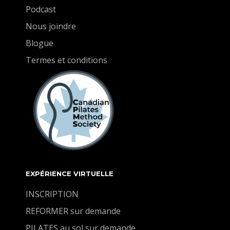
à gagner en force. Prêt à vous sentir mieux et plus
Podcast
fort ? Allons-y !
Nous joindre
Blogue
Termes et conditions
EXPÉRIENCE VIRTUELLE
INSCRIPTION
REFORMER sur demande
PILATES au sol sur demande