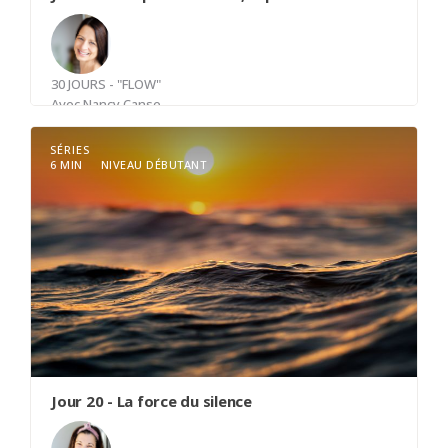
30 JOURS - "FLOW"
Avec
Nancy Canse
SÉRIES
6 MIN
NIVEAU DÉBUTANT
Notre respiration est vitale, mais est-elle optimale
? Cette douce pratique vous invite à explorer
votre respiration et à lui permettre de prendre
toute la place qui lui revient. Elle peut être
réalisée en position assise, couchée, debout ou
même en marchant.
Jour 20 - La force du silence