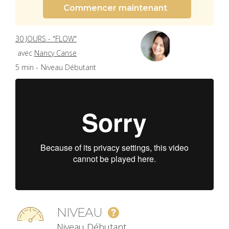
Commencer maintenant
30 JOURS - "FLOW"
avec
Nancy Canse
5 min -
Niveau Débutant
NIVEAU
Niveau Débutant