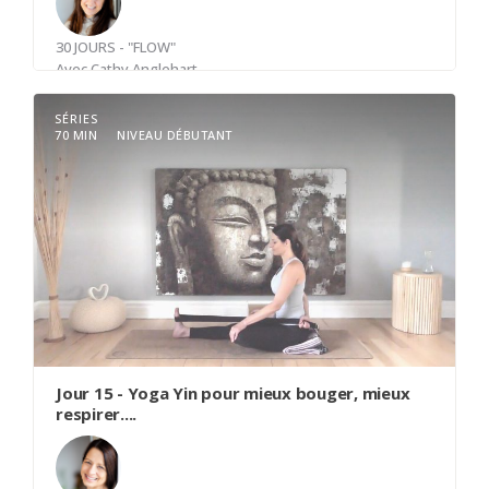
30 JOURS - "FLOW"
Avec
Cathy Anglehart
SÉRIES
70 MIN
NIVEAU DÉBUTANT
Reconnaitre le silence entre les sons autour de
soi. Ce silence autour de soi est un point
d'ancrage au moment présent et une invitation à
découvrir le silence en soi.
Jour 15 - Yoga Yin pour mieux bouger, mieux
respirer....