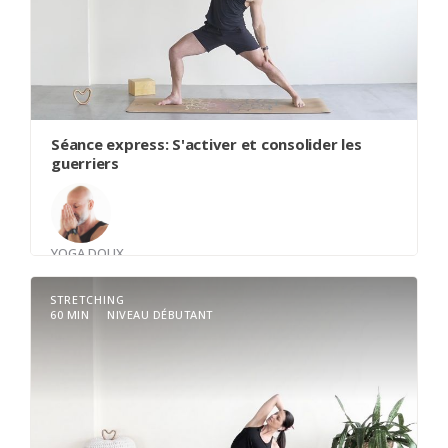
Séance express: S'activer et consolider les
guerriers
YOGA DOUX
Avec
David Béliveau
STRETCHING
60 MIN
NIVEAU DÉBUTANT
Dans ce cours, nous décortiquons les postures
des Guerriers pour vous aider à construire une
base solide et à vous sentir plus stable dans
votre pratique. En prenant le temps de
comprendre chaque alignement et ajustement,