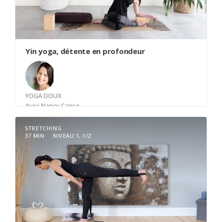
vous gagnerez en confiance et serez mieux
préparé pour la suite de la série. Venez renforcer
votre fondation avec bienveillance et attention !
Yin yoga, détente en profondeur
YOGA DOUX
Avec
Nancy Canse
STRETCHING
37 MIN
NIVEAU 1, 1/2
Le yin yoga nous permet de se détendre en
profondeur dans notre corps physique. Le yin
yoga nous demande de tenir les postures de 2 à
5 minutes et permet d'accéder aux tissus
conjonctifs (fascias), nos tendons, les tissus dans
notre corps. Vous serez guidé à travers de nos
postures (asanas) avec une technique de