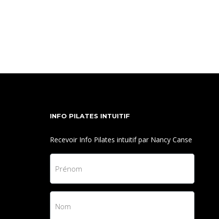
Une classe qui vient éveiller votre corps dans une
pratique de yoga doux tout en état tonique. Cathy
vous guide avec mobilité, fluidité et sera à travers
cette pratique marier douceur et tonicité dans vos
muscles qui sont autour de votre colonne
vertébrale.
INFO PILATES INTUITIF
Recevoir Info Pilates intuitif par Nancy Canse