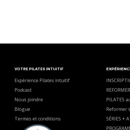
Cathy vous présente une série pour vous mettre
en mouvement avec douceur. Trois aspects
tiendront d'office dans cette série, la qualité de
votre respiration, la mobilité de la colonne
vertébrale et la fluidité du mouvement. Un doux
moment à vous accorder dans votre journée.
chaque journée est un nouveau départ, une
merveilleuse occasion de se réimaginer.
VOTRE PILATES INTUITIF
EXPÉRIENC
Expérience Pilates intuitif
INSCRIPT
Podcast
REFORMER
Nous joindre
PILATES a
Blogue
Reformer 
Termes et conditions
SÉRIES + 
PROGRAM