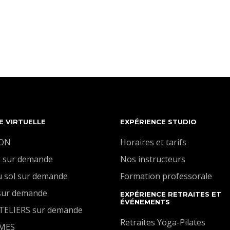
Cathy vous guide dans une courte pratique de yoga
matinale pour éveiller tout votre corps avec les
salutations au soleil. Vous allez prendre un temps
pour vous centrer, pour prendre conscience de sa
respiration et progresser vers une série de
salutations au soleil pour vous préparer à accueillir
cette nouvelle journée toute neuve.
E VIRTUELLE
EXPÉRIENCE STUDIO
ION
Horaires et tarifs
 sur demande
Nos instructeurs
u sol sur demande
Formation professorale
sur demande
EXPÉRIENCE RETRAITES ET
ÉVÉNEMENTS
ATELIERS sur demande
Retraites Yoga-Pilates
MES