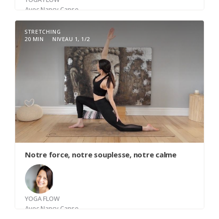
Avec
Nancy Canse
STRETCHING
20 MIN
NIVEAU 1, 1/2
Une classe de yoga flow qui viendra solliciter les
torsions qui par défaut active les muscles
abdominaux. Lorsque le feu prend place dans la
région abdominale cela permet de créer de
l'espace et laisser aller plus facilement. Vous vous
sentirez énergisé, calme et prêt à accueillir...
Notre force, notre souplesse, notre calme
YOGA FLOW
Avec
Nancy Canse