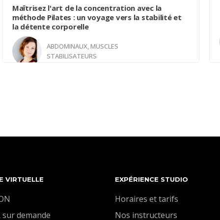
Maîtrisez l'art de la concentration avec la
méthode Pilates : un voyage vers la stabilité et
la détente corporelle
ABDOMINAUX, MUSCLES
STABILISATEURS
Avec
Marie-Eve Quilicot
La méthode Pilates requiert une concentration afin
de maintenir tous les aspects fondamentaux du
Pilates présents à l'esprit. La stabilité corporelle lors
des mouvements demande une concentration pour
engager les muscles profonds de manière optimale,
ainsi que pour maintenir la connexion entre le tronc
et le bassin. Laissez votre corps se mouvoir
E VIRTUELLE
EXPÉRIENCE STUDIO
lentement, en laissant votre esprit détaché du
ION
Horaires et tarifs
résultat.
 sur demande
Nos instructeurs