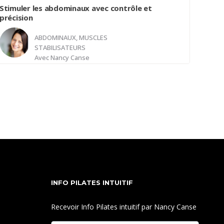
Stimuler les abdominaux avec contrôle et
précision
ABDOMINAUX, MUSCLES
STABILISATEURS
Avec
Nancy Canse
Cette classe vient mettre en pratique les
paramètres qui sont maintenant mieux maitrisés.
Les mouvements seront enchaînés mais toujours
exécutés avec précision et contrôle. Tout votre
corps sera sollicité.
INFO PILATES INTUITIF
Recevoir Info Pilates intuitif par Nancy Canse