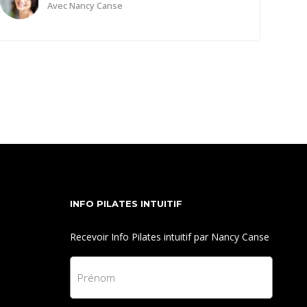
Avec
Nancy Canse
Maintenant que je sais, je reconnais que chaque
souffle, chaque silence, et chaque moment de vie
fait partie de mon voyage. Ce voyage est celui de
l’acceptation, de l’émerveillement face à tout ce que
je suis et tout ce que je découvre en moi.
Désormais, je sais que la vie en moi est une
vibration qui s’étend au-delà de mon corps, de mes
pensées. Je suis prêt à avancer avec une présence
calme, éclairée, et pleine de gratitude. Aujourd'hui,
INFO PILATES INTUITIF
je plante cette graine de sérénité en moi, et je laisse
fleurir la paix dans cette conscience nouvelle.
Recevoir Info Pilates intuitif par Nancy Canse