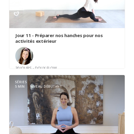
Jour 11 - Préparer nos hanches pour nos
activités extérieur
30 JOURS - DOUX FLOW
Avec
Cathy Anglehart
SÉRIES
5 MIN
NIVEAU DÉBUTANT
Un flow actif qui viendra créer de l’espace dans
vos hanches. Vous allez êtres amené à respecter
vos limites et adapter pour permette au corps de
trouver le meilleur endroit pour lui pour
progresser. Lorsque les hanches sont libres de
tension le reste du corps en bénéficie. Être