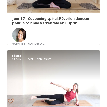
honnête avec son corps et il sera plus généreux
avec vous.
Jour 17 - Cocooning spinal: Réveil en douceur
pour la colonne Vertébrale et l'Esprit
30 JOURS - DOUX FLOW
Avec
Nancy Canse
SÉRIES
12 MIN
NIVEAU DÉBUTANT
Bienvenue à cette brève séance dédiée à l'éveil
de votre colonne vertébrale, à l'optimisation de
votre souffle et à la quiétude intérieure. En
quelques minutes, nous explorerons des
mouvements doux pour libérer les tensions le
long de la colonne, favorisant ainsi la mobilité, tout
en synchronisant ces gestes avec une respiration