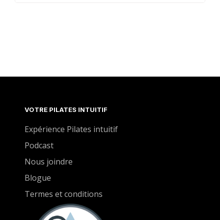
Cette classe vient mettre en pratique les
paramètres qui sont maintenant mieux maitrisés.
Les mouvements seront enchaînés mais toujours
exécutés avec précision et contrôle. Tout votre
corps sera sollicité.
VOTRE PILATES INTUITIF
Expérience Pilates intuitif
Podcast
Nous joindre
Blogue
Termes et conditions