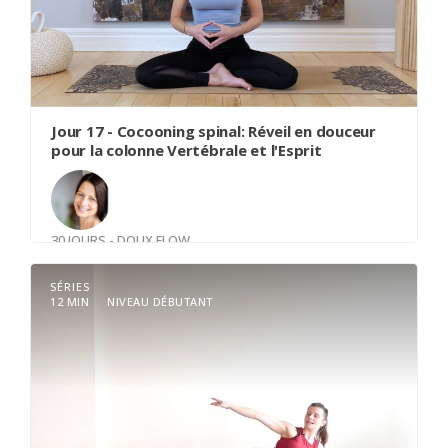
trouver le meilleur endroit pour lui pour
progresser. Lorsque les hanches sont libres de
tension le reste du corps en bénéficie. Être
honnête avec son corps et il sera plus généreux
avec vous.
Jour 17 - Cocooning spinal: Réveil en douceur
pour la colonne Vertébrale et l'Esprit
30 JOURS - DOUX FLOW
Avec
Nancy Canse
SÉRIES
12 MIN
NIVEAU DÉBUTANT
Bienvenue à cette brève séance dédiée à l'éveil
de votre colonne vertébrale, à l'optimisation de
votre souffle et à la quiétude intérieure. En
quelques minutes, nous explorerons des
mouvements doux pour libérer les tensions le