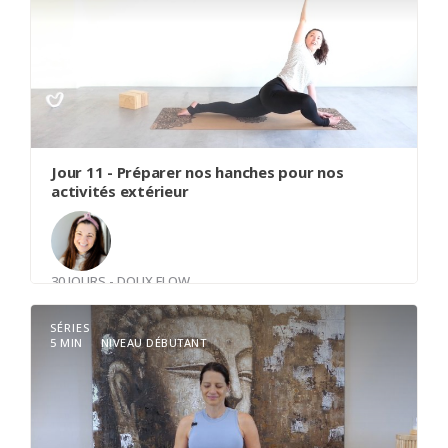
Jour 11 - Préparer nos hanches pour nos
activités extérieur
30 JOURS - DOUX FLOW
Avec
Cathy Anglehart
SÉRIES
5 MIN
NIVEAU DÉBUTANT
Un flow actif qui viendra créer de l’espace dans
vos hanches. Vous allez êtres amené à respecter
vos limites et adapter pour permette au corps de