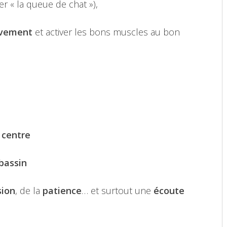
er « la queue de chat »),
ouvement
et activer les bons muscles au bon
e centre
 bassin
sion
, de la
patience
… et surtout une
écoute