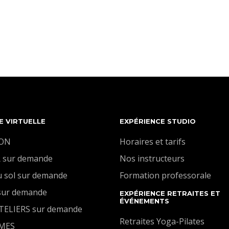
Cette classe vient mettre en pratique les
paramètres de base pour un bon maintien
abdominal. Les mouvements seront enchaînés mais
toujours exécutés avec précision et contrôle. Tout
votre corps sera sollicité.
E VIRTUELLE
EXPÉRIENCE STUDIO
ION
Horaires et tarifs
 sur demande
Nos instructeurs
u sol sur demande
Formation professorale
sur demande
EXPÉRIENCE RETRAITES ET
ÉVÉNEMENTS
ATELIERS sur demande
Retraites Yoga-Pilates
MES