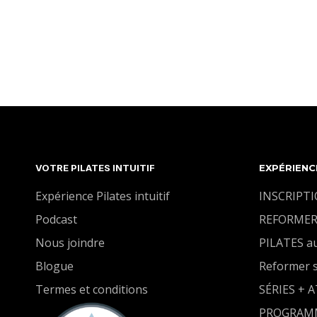
Une classe de yin yoga supporté par les
accessoires pour nous permettre de détendre un
peu plus facilement dans les postures. Le yin yoga
cultive certainement notre patience et laisser
l'espace se créer. Notre écoute du corps subtil sera
notre intention dans cette pratique.
VOTRE PILATES INTUITIF
EXPÉRIENC
Expérience Pilates intuitif
INSCRIPT
Podcast
REFORMER
Nous joindre
PILATES a
Blogue
Reformer 
Termes et conditions
SÉRIES + 
PROGRAM