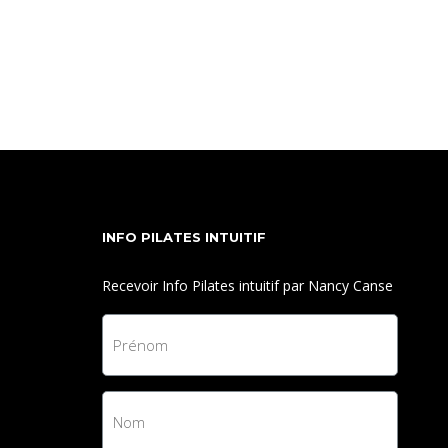
Un enchaînement fluide de mouvements simples à
travers lequel les participants sont encouragés à
prendre des décisions concernant le rythme,
l'amplitude et l'exécution pour reconnecter avec
son instinct gestuel et faciliter l'appropriation de la
pratique.
INFO PILATES INTUITIF
Recevoir Info Pilates intuitif par Nancy Canse