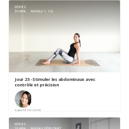
SÉRIES
30 MIN
NIVEAU 1, 1/2
Une classe de yin yoga supporté par les
accessoires pour nous permettre de détendre un
peu plus facilement dans les postures. Le yin yoga
cultive certainement notre patience et laisser
l'espace se créer. Notre écoute du corps subtil
sera notre intention dans cette pratique.
Jour 25 -Stimuler les abdominaux avec
contrôle et précision
SANTÉ DU DOS
Avec
Nancy Canse
SÉRIES
20 MIN
NIVEAU DÉBUTANT