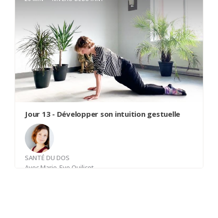
Cette classe vient mettre en pratique les
paramètres de base pour un bon maintien
abdominal. Les mouvements seront enchaînés
mais toujours exécutés avec précision et contrôle.
Tout votre corps sera sollicité.
Jour 13 - Développer son intuition gestuelle
SANTÉ DU DOS
Avec
Marie-Eve Quilicot
Un enchaînement fluide de mouvements simples
à travers lequel les participants sont encouragés