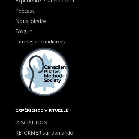
Expérience Pilates intuitif
demande de la patience et travailler lentement et
Podcast
précisément. Le secret des abdominaux fort!
Nous joindre
Blogue
Termes et conditions
EXPÉRIENCE VIRTUELLE
INSCRIPTION
REFORMER sur demande