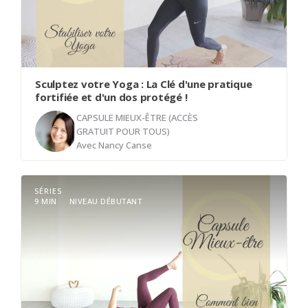
santé. Prenez un temps d'arrêt et venez respirer
avec moi.
Sculptez votre Yoga : La Clé d'une pratique
fortifiée et d'un dos protégé !
CAPSULE MIEUX-ÊTRE (ACCÈS
GRATUIT POUR TOUS)
Avec
Nancy Canse
SÉRIES
Bienvenue à tous ! Dans cette courte capsule, je
9 MIN
NIVEAU DÉBUTANT
vous parle de l'importance cruciale de
l'engagement des muscles abdominaux dans nos
pratiques de yoga. En mettant l'accent sur la
stabilisation des postures, la protection du dos et
l'amélioration des transitions, nous découvrirons
ensemble comment cette attention particulière