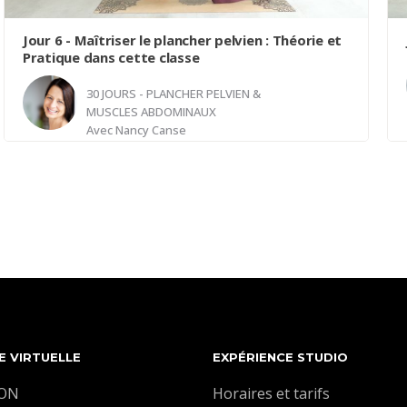
Jour 6 - Maîtriser le plancher pelvien : Théorie et
Pratique dans cette classe
30 JOURS - PLANCHER PELVIEN &
MUSCLES ABDOMINAUX
Avec
Nancy Canse
Dans cette classe de Pilates, nous visons à
approfondir votre compréhension du renforcement
du plancher pelvien en combinant une approche
théorique et pratique. Nous comprenons que bien
engager cette région musculaire peut parfois
sembler subtil, c'est pourquoi nous pensons
qu'une base théorique solide peut grandement
E VIRTUELLE
EXPÉRIENCE STUDIO
bénéficier à votre pratique.
Dans un premier temps, nous allons démystifier les
ION
Horaires et tarifs
principes fondamentaux du plancher pelvien. Vous