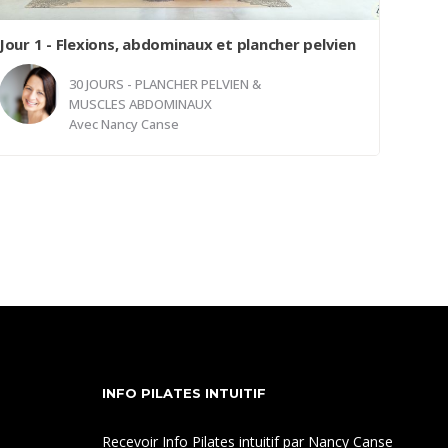
Jour 1 - Flexions, abdominaux et plancher pelvien
30 JOURS - PLANCHER PELVIEN &
MUSCLES ABDOMINAUX
Avec
Nancy Canse
Les flexions du tronc constituent une composante
essentielle de la plupart des programmes
d'entraînement physique. Elles ciblent
particulièrement la région abdominale. Au sein de
cette classe, vous aurez l'opportunité d'explorer
diverses approches pour exécuter correctement
les flexions, tout en évitant de solliciter
excessivement les épaules. La clé réside dans
INFO PILATES INTUITIF
l'utilisation adéquate des muscles abdominaux
profonds et du plancher pelvien. Vous évoluerez
Recevoir Info Pilates intuitif par Nancy Canse