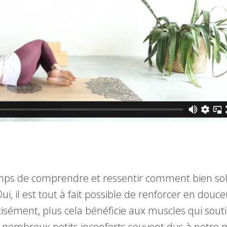
emps de comprendre et ressentir comment bien soll
i, il est tout à fait possible de renforcer en douc
isément, plus cela bénéficie aux muscles qui sout
e nombreux petits inconforts souvent dus à notre 