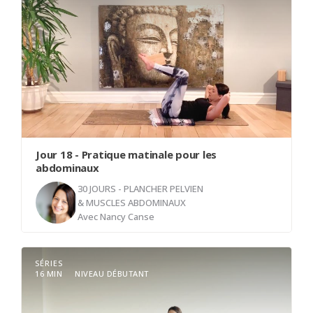
Jour 18 - Pratique matinale pour les
abdominaux
30 JOURS - PLANCHER PELVIEN
& MUSCLES ABDOMINAUX
Avec
Nancy Canse
SÉRIES
Rejoignez-moi pour ce cours matinal dédié au
16 MIN
NIVEAU DÉBUTANT
renforcement de la sangle abdominale, le moteur
essentiel de notre posture et de nos activités