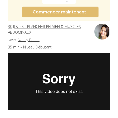
Commencer maintenant
30 JOURS - PLANCHER PELVIEN & MUSCLES
ABDOMINAUX
avec
Nancy Canse
35 min -
Niveau Débutant