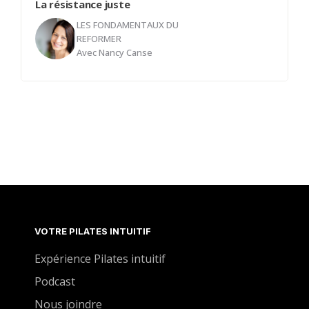
La résistance juste
LES FONDAMENTAUX DU
REFORMER
Avec
Nancy Canse
Dans le footwork, la résistance n'est pas là pour
vous épuiser elle est là pour vous informer. Elle
vous dit si vos pieds poussent juste, si votre
centre tient, si votre retour est contrôlé.
Commencez léger. Écoutez ce que ça vous dit.
VOTRE PILATES INTUITIF
Expérience Pilates intuitif
Podcast
Nous joindre