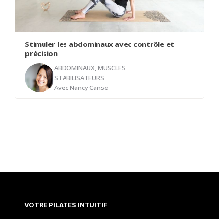
connexion entre le tronc et le bassin. Laissez
votre corps se mouvoir lentement, en laissant
votre esprit détaché du résultat.
Stimuler les abdominaux avec contrôle et
précision
ABDOMINAUX, MUSCLES
STABILISATEURS
Avec
Nancy Canse
Cette classe vient mettre en pratique les
paramètres qui sont maintenant mieux maitrisés.
Les mouvements seront enchaînés mais toujours
exécutés avec précision et contrôle. Tout votre
corps sera sollicité.
VOTRE PILATES INTUITIF