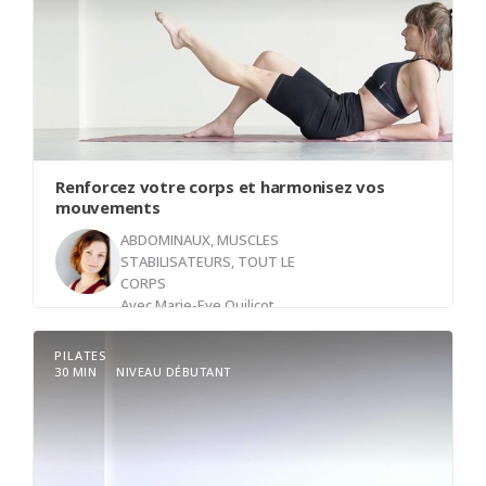
Renforcez votre corps et harmonisez vos
mouvements
ABDOMINAUX, MUSCLES
STABILISATEURS
,
TOUT LE
CORPS
Avec
Marie-Eve Quilicot
PILATES
30 MIN
NIVEAU DÉBUTANT
Dans cette classe, nous consolidons les acquis
des dernières semaines en utilisant les blocs
comme outils d’approfondissement.
Ils nous aident à affiner les alignements, à mieux