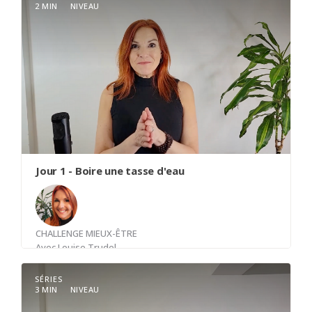
2 MIN
NIVEAU
Je ne consulte pas mon cellulaire (ni ma tablette)
durant la première heure de ma journée.
La Power Hour est la 1ère heure de la journée,
celle qui t’appartient totalement.
Ton bien-être et ta santé - physique et mentale -
seront optimisés si tu prends de toi dès cette
première heure, parce qu’après, on ne le sait que
trop bien, tout déboule, dérape et les hamsters
se remettent en fonction.
Jour 1 - Boire une tasse d'eau
CHALLENGE MIEUX-ÊTRE
Avec
Louise Trudel
SÉRIES
3 MIN
NIVEAU
S'habituer à boire de l'eau avant que le corps ne