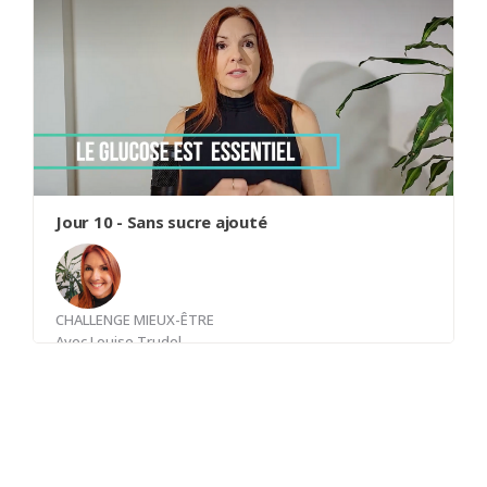
soit déshydraté. 1.5 litre par jour minimum.
Programmer son téléphone pour rappel.
"Boire une tasse d'eau"
Jour 10 - Sans sucre ajouté
CHALLENGE MIEUX-ÊTRE
Avec
Louise Trudel
Aucune consommation d'aliments ou de boisson
sucrée dans ta journée.
Prendre conscience que c'est la