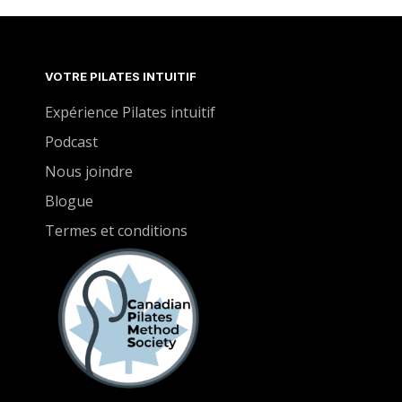
surconsommation de sucre qui amène une
dépendance au sucre. On commence à modérer
sa consommation. C'est la surconsommation qui
VOTRE PILATES INTUITIF
est néfaste, Louise nous explique pourquoi.
Expérience Pilates intuitif
Podcast
Nous joindre
Blogue
Termes et conditions