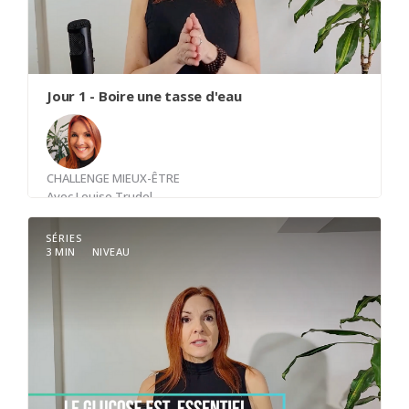
Ton bien-être et ta santé - physique et mentale -
seront optimisés si tu prends de toi dès cette
première heure, parce qu’après, on ne le sait que
trop bien, tout déboule, dérape et les hamsters
se remettent en fonction.
Jour 1 - Boire une tasse d'eau
CHALLENGE MIEUX-ÊTRE
Avec
Louise Trudel
SÉRIES
3 MIN
NIVEAU
S'habituer à boire de l'eau avant que le corps ne
soit déshydraté. 1.5 litre par jour minimum.
Programmer son téléphone pour rappel.
"Boire une tasse d'eau"