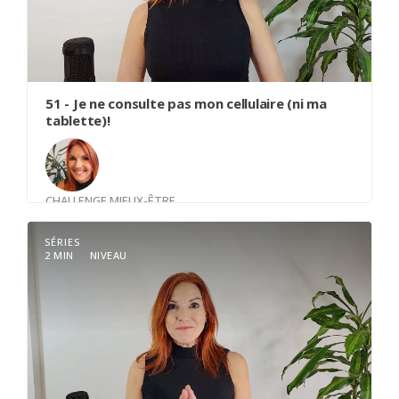
51 - Je ne consulte pas mon cellulaire (ni ma
tablette)!
CHALLENGE MIEUX-ÊTRE
Avec
Louise Trudel
SÉRIES
2 MIN
NIVEAU
Je ne consulte pas mon cellulaire (ni ma tablette)
durant la première heure de ma journée.
La Power Hour est la 1ère heure de la journée,
celle qui t’appartient totalement.
Ton bien-être et ta santé - physique et mentale -
seront optimisés si tu prends de toi dès cette