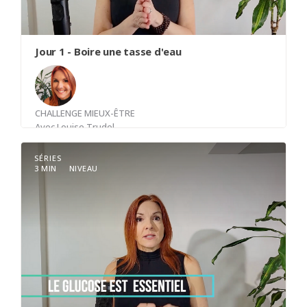
première heure, parce qu’après, on ne le sait que
trop bien, tout déboule, dérape et les hamsters
se remettent en fonction.
Jour 1 - Boire une tasse d'eau
CHALLENGE MIEUX-ÊTRE
Avec
Louise Trudel
SÉRIES
3 MIN
NIVEAU
S'habituer à boire de l'eau avant que le corps ne
soit déshydraté. 1.5 litre par jour minimum.
Programmer son téléphone pour rappel.
"Boire une tasse d'eau"