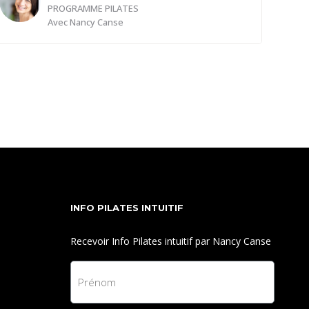
PROGRAMME PILATES
Avec
Nancy Canse
Notre colonne vertébrale est au cœur de tous nos
mouvements. Que ce soit pour soutenir notre
posture ou permettre une pleine liberté de
mouvement, sa santé et sa mobilité sont
essentielles.
Dans cette première vidéo, je t’invite à explorer
l’importance de la mobilité de la colonne et du lien
puissant avec la respiration profonde . En relâchant
INFO PILATES INTUITIF
les tensions dans ta colonne, tu offres à ton corps
un soutien plus souple, et à ton esprit, un espace
Recevoir Info Pilates intuitif par Nancy Canse
de calme et de clarté.
Tu découvriras des mouvements simples mais
puissants pour assouplir ta colonne et libérer les
blocages, tout en apprenant à respirer avec