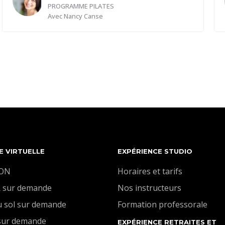
PROGRAMME PILATES
Avec
Nancy Canse
Prendre le temps dans chaque mouvement permet
de mieux ressentir, de renforcer en profondeur et
d'éviter les compensations. Travailler lentement,
c’est donner à votre corps la chance de se
construire solidement, en pleine conscience, pour
une force durable et équilibrée.
E VIRTUELLE
EXPÉRIENCE STUDIO
ION
Horaires et tarifs
 sur demande
Nos instructeurs
u sol sur demande
Formation professorale
sur demande
EXPÉRIENCE RETRAITES ET