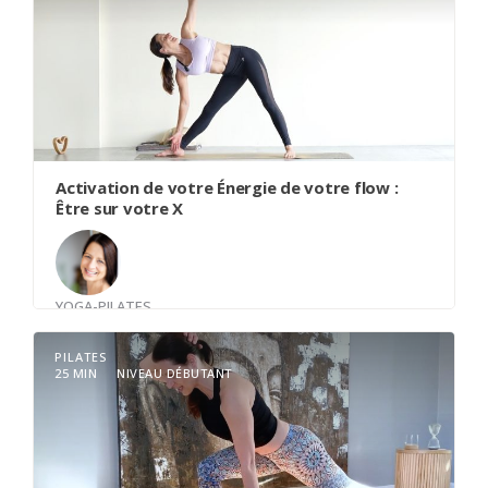
Activation de votre Énergie de votre flow :
Être sur votre X
YOGA-PILATES
Avec
Nancy Canse
PILATES
25 MIN
NIVEAU DÉBUTANT
Bienvenue sur votre tapis pour cette exploration
de Vyana Vayu, cette énergie subtile qui circule à
travers tout notre corps comme un chef