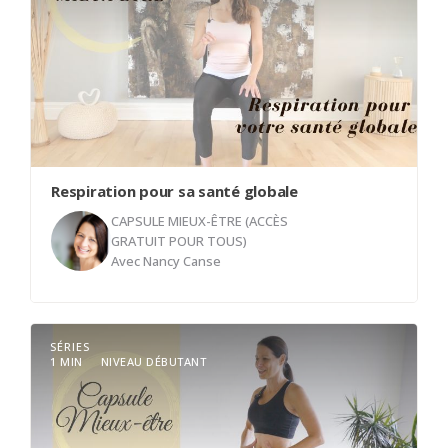
Respiration pour sa santé globale
CAPSULE MIEUX-ÊTRE (ACCÈS
GRATUIT POUR TOUS)
Avec
Nancy Canse
Une classe accessible à tous pour bien respirer.
SÉRIES
La respiration joue un rôle qui va bien au-delà de
1 MIN
NIVEAU DÉBUTANT
nous garder en vie. Elle a un impact direct sur nos
douleurs et nos inconforts au quotidien.
Apprendre à bien respirer, souvent et