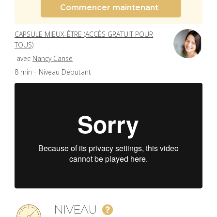
Commencer maintenant
CAPSULE MIEUX-ÊTRE (ACCÈS GRATUIT POUR
TOUS)
avec
Nancy Canse
8 min -
Niveau Débutant
NIVEAU