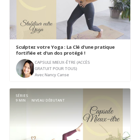
profondément, est l'une des clés d'une meilleure
santé. Prenez un temps d'arrêt et venez respirer
avec moi.
Sculptez votre Yoga : La Clé d'une pratique
fortifiée et d'un dos protégé !
CAPSULE MIEUX-ÊTRE (ACCÈS
GRATUIT POUR TOUS)
Avec
Nancy Canse
SÉRIES
Bienvenue à tous ! Dans cette courte capsule, je
9 MIN
NIVEAU DÉBUTANT
vous parle de l'importance cruciale de
l'engagement des muscles abdominaux dans nos
pratiques de yoga. En mettant l'accent sur la
stabilisation des postures, la protection du dos et
l'amélioration des transitions, nous découvrirons