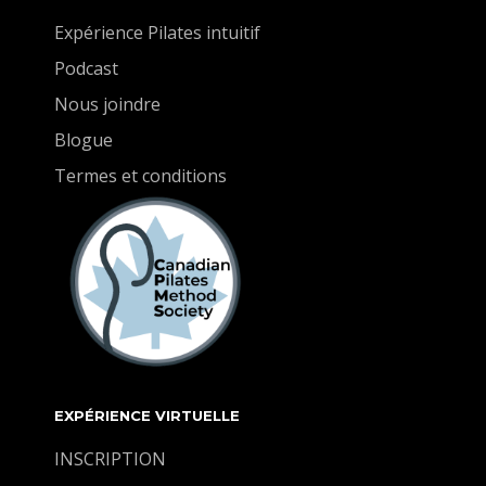
votre corps que pour avoir un ventre plat ça
Expérience Pilates intuitif
demande de la patience et travailler lentement et
Podcast
précisément. Le secret des abdominaux fort!
Nous joindre
Blogue
Termes et conditions
EXPÉRIENCE VIRTUELLE
INSCRIPTION