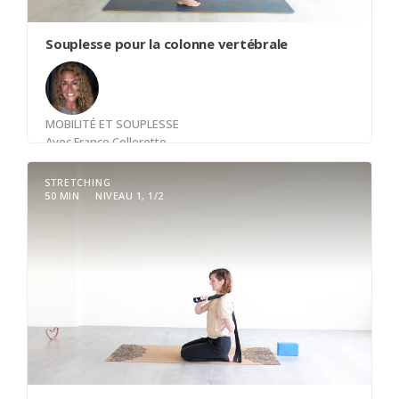
Souplesse pour la colonne vertébrale
MOBILITÉ ET SOUPLESSE
Avec
France Collerette
STRETCHING
50 MIN
NIVEAU 1, 1/2
Une pratique Pilates pour la mobilité de la colonne
vertébrale. Vous travaillerez la colonne autant
dans sa mobilité en flexion-extension et en
rotation tout en éveillant les muscles abdominaux
profonds. Une pratique qui éveille les principes
de base du Pilates et vous permet de jumeler
mobilité et force dans votre corps.