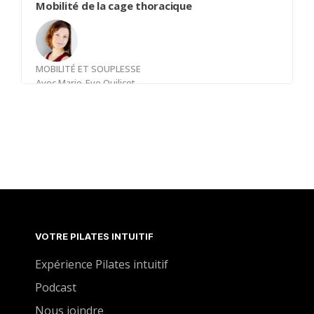
Mobilité de la cage thoracique
MOBILITÉ ET SOUPLESSE
Avec
Marie-Eve Quilicot
Un des endroits important de détendre lorsque
l'on veut plus de mobilité des épaules est la cage
thoracique. Plusieurs mouvements passifs actifs
seront explorés pour que votre cage thoracique
respire mieux et vous donne une belle liberté
dans vos épaules.
VOTRE PILATES INTUITIF
Expérience Pilates intuitif
Podcast
Nous joindre