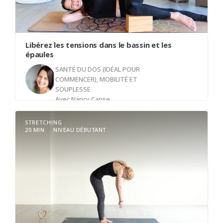
Libérez les tensions dans le bassin et les
épaules
SANTÉ DU DOS (IDÉAL POUR
COMMENCER)
,
MOBILITÉ ET
SOUPLESSE
Avec
Nancy Canse
STRETCHING
20 MIN
NIVEAU DÉBUTANT
Bienvenue dans cette courte vidéo de
récupération, spécialement conçue pour apaiser
le stress logé dans le bassin et les épaules.
Prenez quelques minutes pour reconnecter votre
corps, relâcher les tensions accumulées, et
retrouver une mobilité fluide.