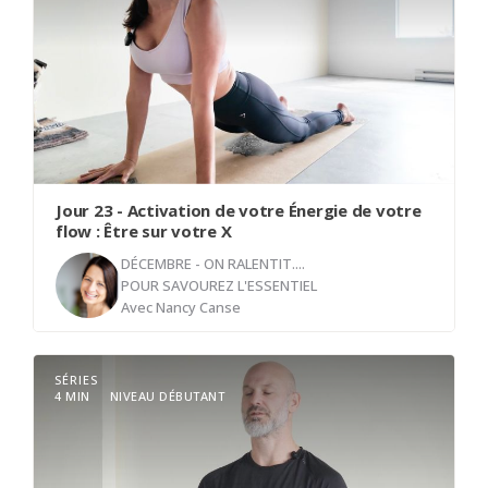
Jour 23 - Activation de votre Énergie de votre
flow : Être sur votre X
DÉCEMBRE - ON RALENTIT....
POUR SAVOUREZ L'ESSENTIEL
Avec
Nancy Canse
SÉRIES
Bienvenue sur votre tapis pour cette exploration
4 MIN
NIVEAU DÉBUTANT
de Vyana Vayu, cette énergie subtile qui circule à
travers tout notre corps comme un chef
d'orchestre harmonisant chaque partie de notre