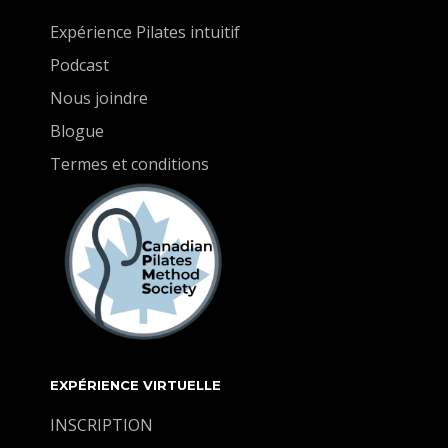
à écouter votre corps et à élargir votre pratique
en douceur.
Expérience Pilates intuitif
Podcast
Nous joindre
Blogue
Termes et conditions
EXPÉRIENCE VIRTUELLE
INSCRIPTION