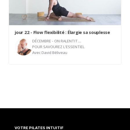
jour 22 - Flow flexibilité : Élargie sa souplesse
DÉCEMBRE - ON RALENTIT....
POUR SAVOUREZ L'ESSENTIEL
Avec
David Béliveau
Dans ce cours de la série "Flow Énergie", nous
nous concentrons sur des mouvements fluides et
des étirements profonds pour améliorer votre
flexibilité. En explorant des postures qui allongent
et détendent le corps, vous développerez une
meilleure amplitude de mouvement tout en
cultivant une sensation de liberté et d’ouverture.
Ce flow vous invite à vous étirer avec conscience,
VOTRE PILATES INTUITIF