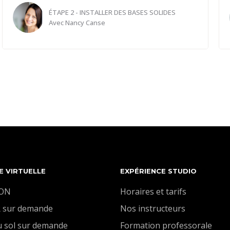
ÉTAPE 2 - INSTALLER DES BASES SOLIDES
Avec
Nancy Canse
Bienvenue dans notre vidéo dédiée à la mobilité de
la colonne vertébrale et du bassin ! Dans cette
session, nous vous proposons une série
d'exercices simples mais efficaces pour libérer la
tension, améliorer la souplesse et renforcer ces
zones cruciales de votre corps.
Que vous soyez un adepte de l'entrainement ou
que vous cherchiez simplement à prendre soin de
votre santé, ces exercices sont accessibles à tous
E VIRTUELLE
EXPÉRIENCE STUDIO
et peuvent être intégrés facilement dans votre
routine quotidienne.
ION
Horaires et tarifs
Rejoignez-nous pour découvrir comment prendre
 sur demande
Nos instructeurs
soin de votre colonne vertébrale et de votre bassin,
u sol sur demande
Formation professorale
et débloquer tout leur potentiel de mobilité.