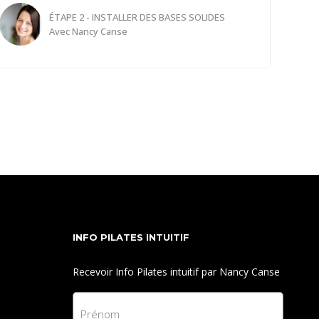
ÉTAPE 2 - INSTALLER DES BASES SOLIDES
Avec
Nancy Canse
Dans notre quête de bien-être et de vitalité, il est
essentiel de reconnaître l'importance fondamentale
de notre colonne vertébrale et de notre bassin. Ils
constituent le pilier central de notre corps,
soutenant et guidant chaque mouvement que nous
faisons. Comme le dicton le dit si bien, "la souplesse
de notre colonne vertébrale détermine l'âge que
l'on a".
Notre colonne vertébrale est bien plus qu'une
INFO PILATES INTUITIF
simple structure osseuse. Elle est le centre
névralgique de notre être, abritant la précieuse
Recevoir Info Pilates intuitif par Nancy Canse
moelle épinière qui transmet les signaux vitaux
entre notre cerveau et le reste de notre corps. De
sa santé et de sa mobilité dépendent notre agilité,