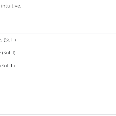
intuitive.
 (Sol I)
(Sol II)
Sol III)