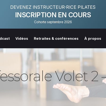
DEVENEZ INSTRUCTEUR·RICE PILATES
INSCRIPTION EN COURS
Cohorte septembre 2026
dcast
Vidéos
Retraites & conférences
À propos
ssorale Volet 2 –