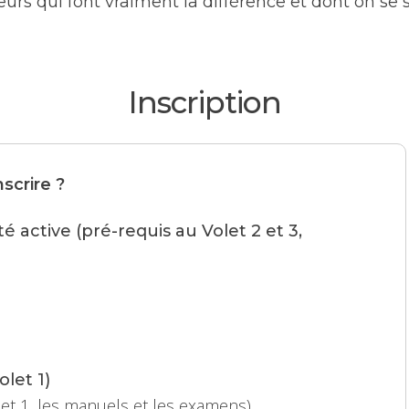
eurs qui font vraiment la différence et dont on se 
Inscription
scrire ?
é active (pré-requis au Volet 2 et 3,
let 1)
let 1, les manuels et les examens)