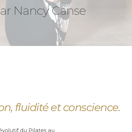
f par Nancy Canse
n, fluidité et conscience.
volutif du Pilates au