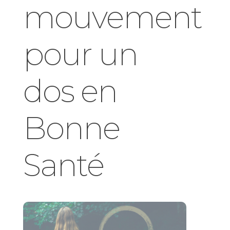
mouvement
pour un
dos en
Bonne
Santé