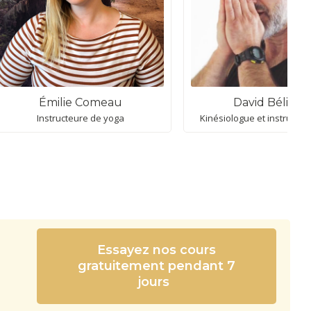
Émilie Comeau
David Bélivea
Instructeure de yoga
Kinésiologue et instructeu
Essayez nos cours
gratuitement pendant 7
jours