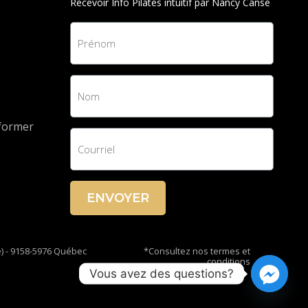
Recevoir Info Pilates intuitif par Nancy Canse
eformer
ENVOYER
e) - 9158-5976 Québec
*Consultez nos termes et
conditions
Vous avez des questions?