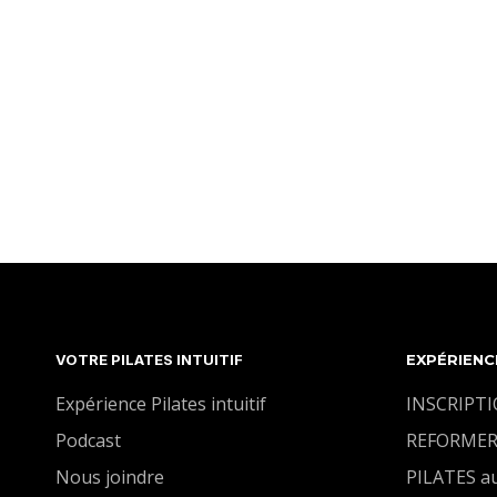
VOTRE PILATES INTUITIF
EXPÉRIENC
Expérience Pilates intuitif
INSCRIPT
Podcast
REFORMER
Nous joindre
PILATES a