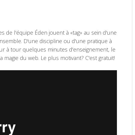
s de l'équipe Éden jouent à «tag» au sein d'une
ensemble. D'une discipline ou d'une pratique à
our à tour quelques minutes d'enseignement, le
 magie du web. Le plus motivant? C'est gratuit!