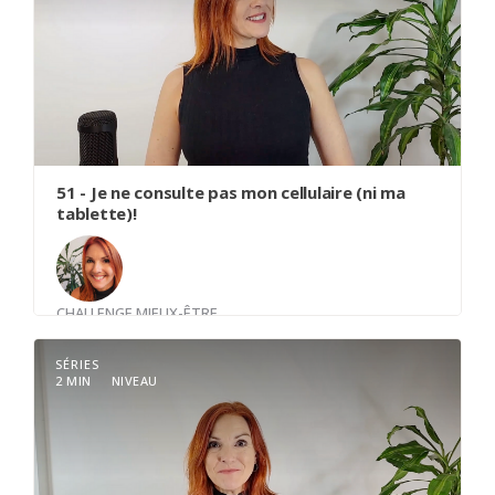
51 - Je ne consulte pas mon cellulaire (ni ma
tablette)!
CHALLENGE MIEUX-ÊTRE
Avec
Louise Trudel
SÉRIES
2 MIN
NIVEAU
Je ne consulte pas mon cellulaire (ni ma tablette)
durant la première heure de ma journée.
La Power Hour est la 1ère heure de la journée,