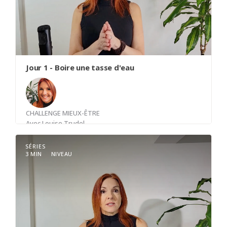
celle qui t’appartient totalement.
Ton bien-être et ta santé - physique et mentale -
seront optimisés si tu prends de toi dès cette
première heure, parce qu’après, on ne le sait que
trop bien, tout déboule, dérape et les hamsters
se remettent en fonction.
Jour 1 - Boire une tasse d'eau
CHALLENGE MIEUX-ÊTRE
Avec
Louise Trudel
SÉRIES
3 MIN
NIVEAU
S'habituer à boire de l'eau avant que le corps ne
soit déshydraté. 1.5 litre par jour minimum.
Programmer son téléphone pour rappel.
"Boire une tasse d'eau"