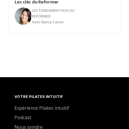
Les clés du Reformer
LES FONDAMENTAUX DU
REFORMER
Avec
Nancy Canse
Que vous soyez débutant ou pratiquant avancé,
cette section est votre point d'ancrage. Les
fondamentaux du reformer, ce sont les lignes
directrices qui transforment chaque mouvement
en pratique intelligente de la sécurité aux
résultats.
VOTRE PILATES INTUITIF
Expérience Pilates intuitif
Podcast
Nous joindre