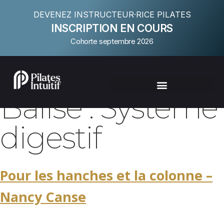
DEVENEZ INSTRUCTEUR·RICE PILATES
INSCRIPTION EN COURS
Cohorte septembre 2026
Balise :
Système
digestif
Pour les hanches et la colonne –
Nancy Canse