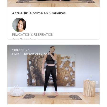
Accueillir le calme en 5 minutes
RELAXATION & RESPIRATION
Avec
Nancy Canse
STRETCHING
6 MIN
NIVEAU DÉBUTANT
Plongez dans un instant de calme et d'exploration
intérieure avec cette méditation guidée de 5
minutes. En vous invitant à accueillir pleinement le
moment présent, vous serez guidé(e) dans une
expérience d'immobilité et de silence, tout en
maintenant votre attention sur la douceur de
votre souffle. Devenez votre propre explorateur
des sensations intérieures, découvrant la
richesse de chaque instant au travers de la