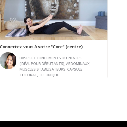
Connectez-vous à votre "Core" (centre)
BASES ET FONDEMENTS DU PILATES
(IDÉAL POUR DÉBUTANTS)
,
ABDOMINAUX,
MUSCLES STABILISATEURS
,
CAPSULE,
TUTORAT, TECHNIQUE
Avec
Nancy Canse
Bienvenue à tous dans cette courte vidéo où je
vous présente un exercice simple mais efficace
pour renforcer et ressentir votre "core" (ou centre
du corps). Que vous soyez débutant ou confirmé,