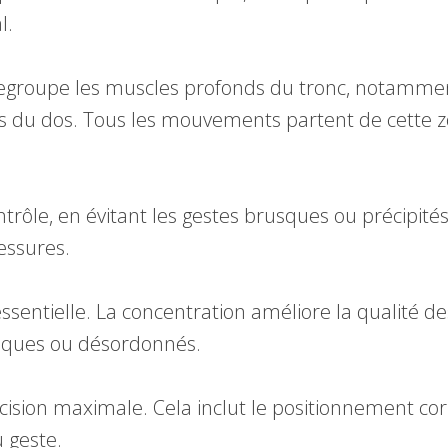
l.
 regroupe les muscles profonds du tronc, notammen
es du dos. Tous les mouvements partent de cette 
ôle, en évitant les gestes brusques ou précipité
lessures.
entielle. La concentration améliore la qualité des
tiques ou désordonnés.
sion maximale. Cela inclut le positionnement corr
u geste.