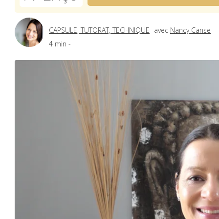
CAPSULE, TUTORAT, TECHNIQUE
avec
Nancy Canse
4 min -