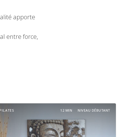
alité apporte
al entre force,
PILATES
12 MIN
NIVEAU DÉBUTANT