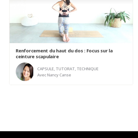
Renforcement du haut du dos : Focus sur la
ceinture scapulaire
CAPSULE, TUTORAT, TECHNIQUE
Avec
Nancy Canse
Découvrez cette capsule d'entraînement dédiée à
renforcer efficacement les muscles du haut du dos
et de la ceinture scapulaire. À travers des exercices
isométriques ciblés, nous vous guiderons pour
développer la force et la stabilité de ces zones clés.