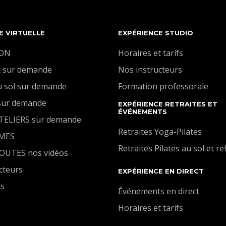
grandement changer ou installer une bonne
pratique de l'engagement du plancher pelvien.
E VIRTUELLE
EXPÉRIENCE STUDIO
ION
Horaires et tarifs
 sur demande
Nos instructeurs
u sol sur demande
Formation professorale
sur demande
EXPÉRIENCE RETRAITES ET
ÉVÉNEMENTS
ATELIERS sur demande
Retraites Yoga-Pilates
MES
Retraites Pilates au sol et r
TOUTES nos vidéos
cteurs
EXPÉRIENCE EN DIRECT
ts
Événements en direct
Horaires et tarifs