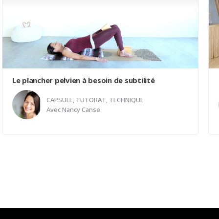
Le plancher pelvien à besoin de subtilité
CAPSULE, TUTORAT, TECHNIQUE
Avec
Nancy Canse
Pour bien engager le plancher pelvien ça demande
de la subtilité. Nous verrons dans cette classe
comment certains accessoires peuvent
considérablement aider à bien comprendre,
ressentir et engager le plancher pelvien. Des
mouvements accessibles à tous et qui viendront