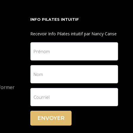
cet exercice est accessible à tous et vous aidera à
développer une meilleure conscience de votre
centre et à renforcer les muscles profonds de
INFO PILATES INTUITIF
votre abdomen et de votre dos. Préparez-vous à
Recevoir Info Pilates intuitif par Nancy Canse
vous connecter avec votre corps et à ressentir les
bienfaits d'un "core" solide dans votre quotidien.
eformer
ENVOYER