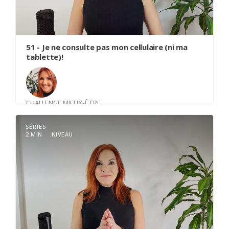
51 - Je ne consulte pas mon cellulaire (ni ma
tablette)!
CHALLENGE MIEUX-ÊTRE
Avec
Louise Trudel
SÉRIES
2 MIN
NIVEAU
Je ne consulte pas mon cellulaire (ni ma tablette)
durant la première heure de ma journée.
La Power Hour est la 1ère heure de la journée,
celle qui t’appartient totalement.
Ton bien-être et ta santé - physique et mentale -
seront optimisés si tu prends de toi dès cette
première heure, parce qu’après, on ne le sait que