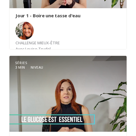
trop bien, tout déboule, dérape et les hamsters
se remettent en fonction.
Jour 1 - Boire une tasse d'eau
CHALLENGE MIEUX-ÊTRE
Avec
Louise Trudel
SÉRIES
3 MIN
NIVEAU
S'habituer à boire de l'eau avant que le corps ne
soit déshydraté. 1.5 litre par jour minimum.
Programmer son téléphone pour rappel.
"Boire une tasse d'eau"